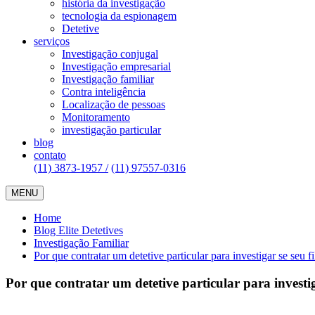
história da investigação
tecnologia da espionagem
Detetive
serviços
Investigação conjugal
Investigação empresarial
Investigação familiar
Contra inteligência
Localização de pessoas
Monitoramento
investigação particular
blog
contato
(11) 3873-1957 /
(11) 97557-0316
MENU
Home
Blog Elite Detetives
Investigação Familiar
Por que contratar um detetive particular para investigar se seu 
Por que contratar um detetive particular para investi