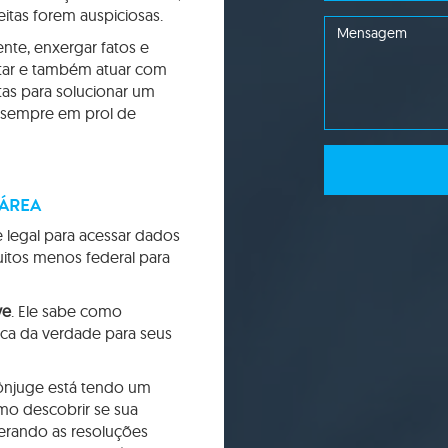
itas forem auspiciosas.
nte, enxergar fatos e
tar e também atuar com
stas para solucionar um
, sempre em prol de
 ÁREA
 legal para acessar dados
uitos menos federal para
ve
. Ele sabe como
ca da verdade para seus
cônjuge está tendo um
omo descobrir se sua
perando as resoluções