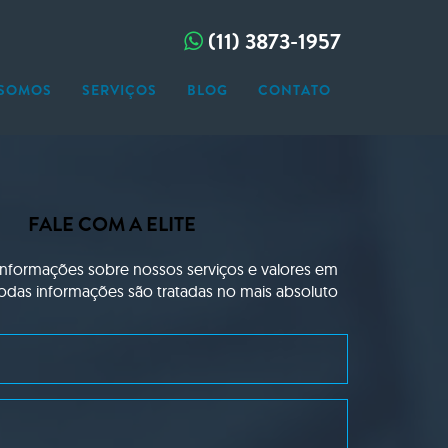
(11) 3873-1957
SOMOS
SERVIÇOS
BLOG
CONTATO
GAÇÃO CONJUGAL
GAÇÃO EMPRESARIAL
AÇÃO
GAÇÃO FAMILIAR
NAGEM
 ESPIONAGEM
FALE COM A ELITE
AÇÃO DE PESSOAS
RAMENTO
informações sobre nossos serviços e valores em
GAÇÃO PARTICULAR
Todas informações são tratadas no mais absoluto