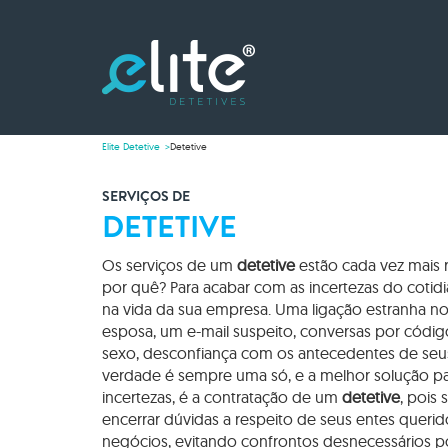
Elite Detetive
Detetive
SERVIÇOS DE
DETETIVE
Os serviços de um
detetive
estão cada vez mais r
por quê? Para acabar com as incertezas do cotidi
na vida da sua empresa. Uma ligação estranha no
esposa, um e-mail suspeito, conversas por código
sexo, desconfiança com os antecedentes de seus 
verdade é sempre uma só, e a melhor solução pa
incertezas, é a contratação de um
detetive
, pois
encerrar dúvidas a respeito de seus entes querid
negócios, evitando confrontos desnecessários p