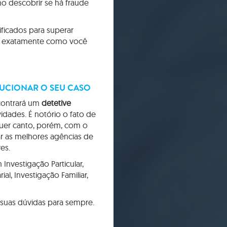
 descobrir se há fraude
ificados para superar
r, exatamente como você
LUCIONAR O SEU CASO
contrará um
detetive
dades. É notório o fato de
uer canto, porém, com o
ar as melhores agências de
es.
nvestigação Particular,
al, Investigação Familiar,
 suas dúvidas para sempre.