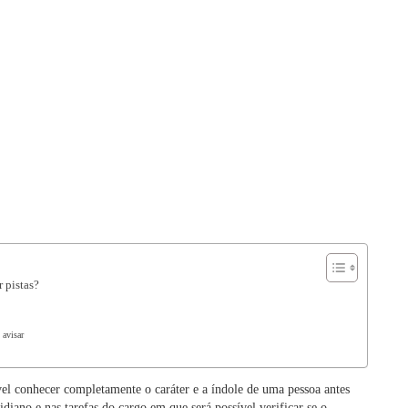
 pistas?
 avisar
vel conhecer completamente o caráter e a índole de uma pessoa antes
diano e nas tarefas do cargo em que será possível verificar se o