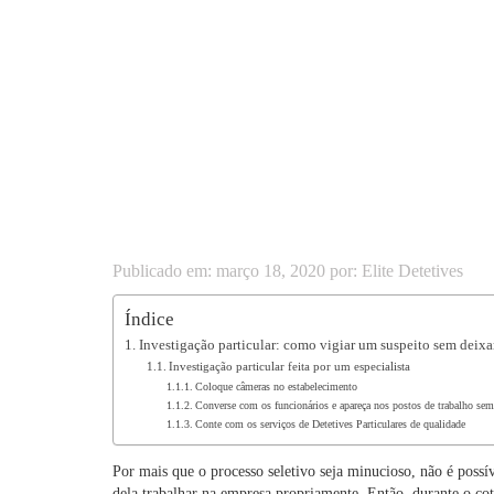
Publicado em: março 18, 2020 por: Elite Detetives
Índice
Investigação particular: como vigiar um suspeito sem deixar
Investigação particular feita por um especialista
Coloque câmeras no estabelecimento
Converse com os funcionários e apareça nos postos de trabalho sem
Conte com os serviços de Detetives Particulares de qualidade
Por mais que o processo seletivo seja minucioso, não é possí
dela trabalhar na empresa propriamente. Então, durante o coti