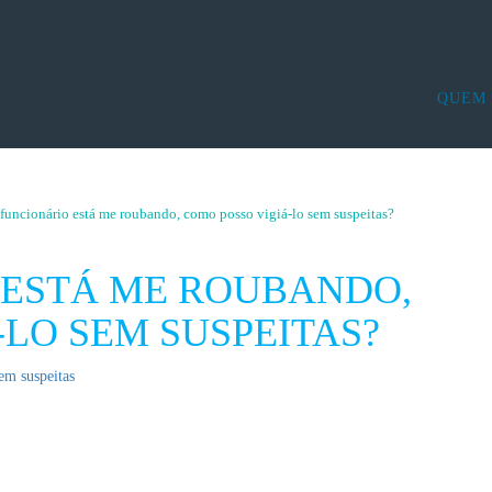
QUEM
A AGÊNCIA
INVESTIG
DICAS AO CONTRATAR
INVESTIG
HISTÓRIA DA INVESTI
INVESTIG
funcionário está me roubando, como posso vigiá-lo sem suspeitas?
TECNOLOGIA DA ESPIO
CONTRA I
DETETIVE
LOCALIZA
 ESTÁ ME ROUBANDO,
MONITOR
INVESTIG
LO SEM SUSPEITAS?