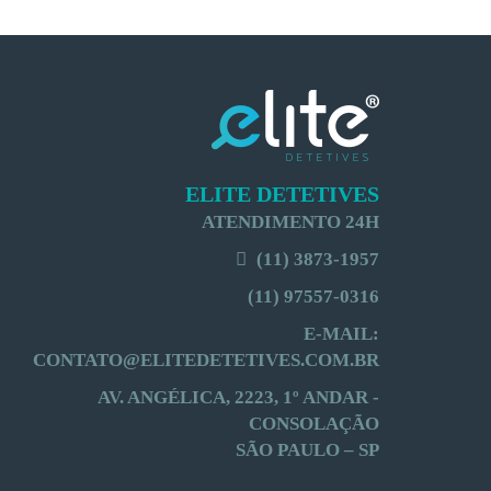
ELITE DETETIVES
ATENDIMENTO 24H
(11) 3873-1957
(11) 97557-0316
E-MAIL:
CONTATO@ELITEDETETIVES.COM.BR
AV. ANGÉLICA, 2223, 1º ANDAR -
CONSOLAÇÃO
SÃO PAULO
–
SP