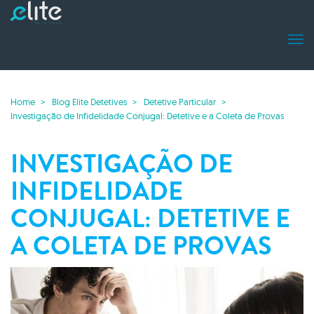
Home
Blog Elite Detetives
Detetive Particular
Investigação de Infidelidade Conjugal: Detetive e a Coleta de Provas
INVESTIGAÇÃO DE
INFIDELIDADE
CONJUGAL: DETETIVE E
A COLETA DE PROVAS