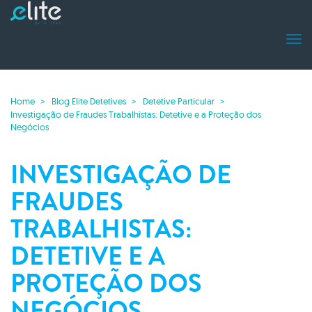
Home
Blog Elite Detetives
Detetive Particular
Investigação de Fraudes Trabalhistas: Detetive e a Proteção dos
Negócios
INVESTIGAÇÃO DE
FRAUDES
TRABALHISTAS:
DETETIVE E A
PROTEÇÃO DOS
NEGÓCIOS