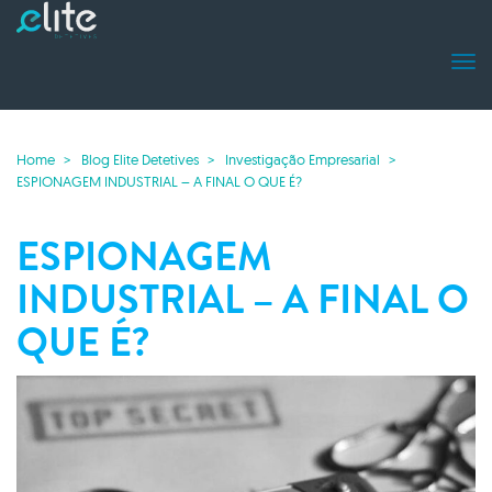
Home
Blog Elite Detetives
Investigação Empresarial
ESPIONAGEM INDUSTRIAL – A FINAL O QUE É?
ESPIONAGEM
INDUSTRIAL – A FINAL O
QUE É?