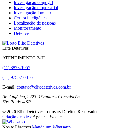
Investigação conjugal
Investigação empresarial
Investigação familiar
Contra inteligência
Localização de pessoas
Monitoramento
Detetive
Elite Detetives
ATENDIMENTO 24H
(11) 3873-1957
(11) 97557-0316
E-mail:
contato@elitedetetives.com.br
Av. Angélica, 2223, 1º andar - Consolação
São Paulo
–
SP
© 2026 Elite Detetives Todos os Direitos Reservados.
Criação de sites
: Agência 3xceler
Nós te Ligamos
Mande um Whatsapp