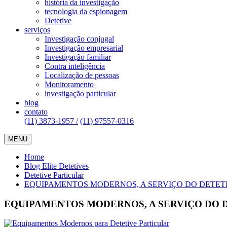
história da investigação
tecnologia da espionagem
Detetive
serviços
Investigação conjugal
Investigação empresarial
Investigação familiar
Contra inteligência
Localização de pessoas
Monitoramento
investigação particular
blog
contato
(11) 3873-1957 /
(11) 97557-0316
MENU
Home
Blog Elite Detetives
Detetive Particular
EQUIPAMENTOS MODERNOS, A SERVIÇO DO DETET
EQUIPAMENTOS MODERNOS, A SERVIÇO DO 