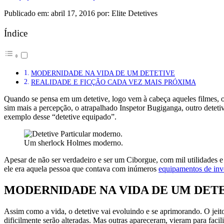
Publicado em: abril 17, 2016 por: Elite Detetives
Índice
MODERNIDADE NA VIDA DE UM DETETIVE
REALIDADE E FICÇÃO CADA VEZ MAIS PRÓXIMA
Quando se pensa em um detetive, logo vem à cabeça aqueles filmes, o
sim mais a percepção, o atrapalhado Inspetor Bugiganga, outro detet
exemplo desse “detetive equipado”.
Um sherlock Holmes moderno.
Apesar de não ser verdadeiro e ser um Ciborgue, com mil utilidades e
ele era aquela pessoa que contava com inúmeros
equipamentos de inv
MODERNIDADE NA VIDA DE UM DET
Assim como a vida, o detetive vai evoluindo e se aprimorando. O jei
dificilmente serão alteradas. Mas outras apareceram, vieram para faci