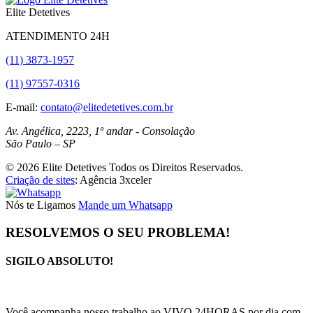
Elite Detetives
ATENDIMENTO 24H
(11) 3873-1957
(11) 97557-0316
E-mail:
contato@elitedetetives.com.br
Av. Angélica, 2223, 1º andar - Consolação
São Paulo
–
SP
© 2026 Elite Detetives Todos os Direitos Reservados.
Criação de sites
: Agência 3xceler
Nós te Ligamos
Mande um Whatsapp
RESOLVEMOS O SEU PROBLEMA!
SIGILO ABSOLUTO!
(11) 3873-1957
Você acompanha nosso trabalho ao VIVO 24HORAS por dia com