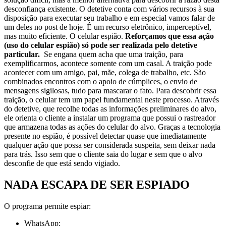
desconfiança existente. O detetive conta com vários recursos à sua
disposição para executar seu trabalho e em especial vamos falar de
um deles no post de hoje. É um recurso eletrônico, imperceptível,
mas muito eficiente. O celular espião.
Reforçamos que essa ação
(uso do celular espião) só pode ser realizada pelo detetive
particular.
Se engana quem acha que uma traição, para
exemplificarmos, acontece somente com um casal. A traição pode
acontecer com um amigo, pai, mãe, colega de trabalho, etc. São
combinados encontros com o apoio de cúmplices, o envio de
mensagens sigilosas, tudo para mascarar o fato. Para descobrir essa
traição, o celular tem um papel fundamental neste processo. Através
do detetive, que recolhe todas as informações preliminares do alvo,
ele orienta o cliente a instalar um programa que possui o rastreador
que armazena todas as ações do celular do alvo. Graças a tecnologia
presente no espião, é possível detectar quase que imediatamente
qualquer ação que possa ser considerada suspeita, sem deixar nada
para trás. Isso sem que o cliente saia do lugar e sem que o alvo
desconfie de que está sendo vigiado.
NADA ESCAPA DE SER ESPIADO
O programa permite espiar:
WhatsApp;