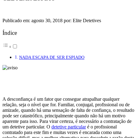
Publicado em: agosto 30, 2018 por: Elite Detetives
Índice
NADA ESCAPA DE SER ESPIADO
A desconfiança é um fator que consegue atrapalhar qualquer
relação, seja o nível que for. Familiar, conjugal, profissional ou de
amizade, quando há uma sensação de falta de confiança, o resultado
pode ser catastrófico, principalmente quando não há um motivo
aparente para isso. Para virar certeza, é necessário a contratação de
um detetive particular. O
detetive particular
é o profissional
contratado para este fim e muitas vezes é encarada como uma
solução difícil, mas a melhor alternativa para descobrir a razão desta