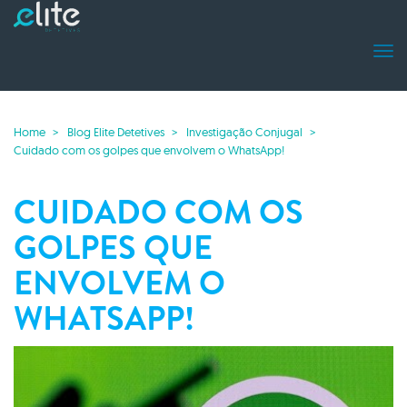
Home
Blog Elite Detetives
Investigação Conjugal
Cuidado com os golpes que envolvem o WhatsApp!
CUIDADO COM OS
GOLPES QUE
ENVOLVEM O
WHATSAPP!