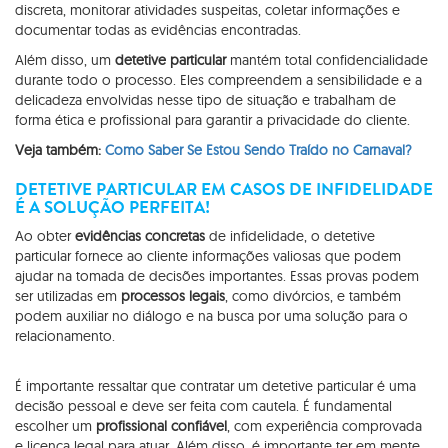
discreta, monitorar atividades suspeitas, coletar informações e
documentar todas as evidências encontradas.
Além disso, um
detetive particular
mantém total confidencialidade
durante todo o processo. Eles compreendem a sensibilidade e a
delicadeza envolvidas nesse tipo de situação e trabalham de
forma ética e profissional para garantir a privacidade do cliente.
Veja também:
Como Saber Se Estou Sendo Traído no Carnaval?
DETETIVE PARTICULAR EM CASOS DE INFIDELIDADE
É A SOLUÇÃO PERFEITA!
Ao obter
evidências concretas
de infidelidade, o detetive
particular fornece ao cliente informações valiosas que podem
ajudar na tomada de decisões importantes. Essas provas podem
ser utilizadas em
processos legais
, como divórcios, e também
podem auxiliar no diálogo e na busca por uma solução para o
relacionamento.
É importante ressaltar que contratar um detetive particular é uma
decisão pessoal e deve ser feita com cautela. É fundamental
escolher um
profissional confiável
, com experiência comprovada
e licença legal para atuar. Além disso, é importante ter em mente