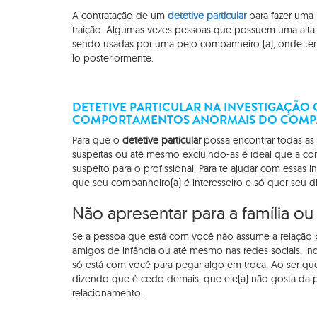
A contratação de um
detetive particular
para fazer uma
traição. Algumas vezes pessoas que possuem uma alta
sendo usadas por uma pelo companheiro (a), onde tem 
lo posteriormente.
DETETIVE PARTICULAR NA INVESTIGAÇÃO
COMPORTAMENTOS ANORMAIS DO COMP
Para que o
detetive particular
possa encontrar todas as 
suspeitas ou até mesmo excluindo-as é ideal que a con
suspeito para o profissional. Para te ajudar com ess
que seu companheiro(a) é interesseiro e só quer seu di
Não apresentar para a família o
Se a pessoa que está com você não assume a relação pu
amigos de infância ou até mesmo nas redes sociais, i
só está com você para pegar algo em troca. Ao ser qu
dizendo que é cedo demais, que ele(a) não gosta da pr
relacionamento.