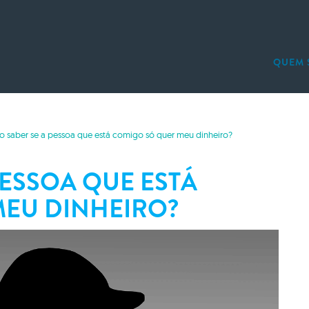
QUEM 
A AGÊNCIA
INVESTI
DICAS AO CONTRATAR
INVESTI
HISTÓRIA DA INVESTIG
INVESTI
 saber se a pessoa que está comigo só quer meu dinheiro?
TECNOLOGIA DA ESPIO
CONTRA 
DETETIVE
LOCALIZ
PESSOA QUE ESTÁ
MONITO
INVESTI
EU DINHEIRO?