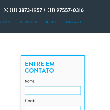
(11) 3873-1957 /
(11) 97557-0316
SOMOS
SERVIÇOS
BLOG
CONTATO
GAÇÃO CONJUGAL
GAÇÃO EMPRESARIAL
AÇÃO
GAÇÃO FAMILIAR
NAGEM
INTELIGÊNCIA
AÇÃO DE PESSOAS
ENTRE EM
RAMENTO
CONTATO
GAÇÃO PARTICULAR
Nome:
E-mail: