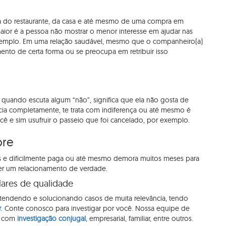
ta do restaurante, da casa e até mesmo de uma compra em
maior é a pessoa não mostrar o menor interesse em ajudar nas
exemplo. Em uma relação saudável, mesmo que o companheiro(a)
ento de certa forma ou se preocupa em retribuir isso
ando escuta algum “não”, significa que ela não gosta de
ncia completamente, te trata com indiferença ou até mesmo é
ocê e sim usufruir o passeio que foi cancelado, por exemplo.
pre
s e dificilmente paga ou até mesmo demora muitos meses para
ter um relacionamento de verdade.
lares de qualidade
 atendendo e solucionando casos de muita relevância, tendo
r
. Conte conosco para investigar por você. Nossa equipe de
os com
investigação conjugal
, empresarial, familiar, entre outros.