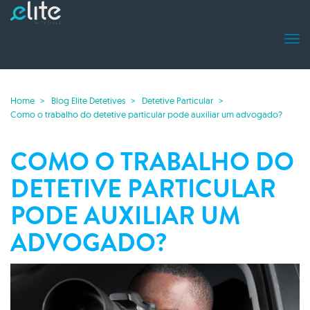
Home
Blog Elite Detetives
Detetive Particular
Como o trabalho do detetive particular pode auxiliar um advogado?
COMO O TRABALHO DO
DETETIVE PARTICULAR
PODE AUXILIAR UM
ADVOGADO?