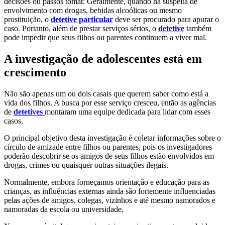
decisões ou passos tomar. Geralmente, quando há suspeita de
envolvimento com drogas, bebidas alcoólicas ou mesmo
prostituição, o
detetive particular
deve ser procurado para apurar o
caso. Portanto, além de prestar serviços sérios, o
detetive
também
pode impedir que seus filhos ou parentes continuem a viver mal.
A investigação de adolescentes está em
crescimento
Não são apenas um ou dois casais que querem saber como está a
vida dos filhos. A busca por esse serviço cresceu, então as agências
de
detetives
montaram uma equipe dedicada para lidar com esses
casos.
O principal objetivo desta investigação é coletar informações sobre o
círculo de amizade entre filhos ou parentes, pois os investigadores
poderão descobrir se os amigos de seus filhos estão envolvidos em
drogas, crimes ou quaisquer outras situações ilegais.
Normalmente, embora forneçamos orientação e educação para as
crianças, as influências externas ainda são fortemente influenciadas
pelas ações de amigos, colegas, vizinhos e até mesmo namorados e
namoradas da escola ou universidade.