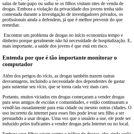
salas de bate-papo ou saiba se os filhos visitam sites de venda de
drogas. Embora a violação da privacidade dos jovens tenha sido
contestada durante a investigação de investigadores privados, os
profissionais ainda a defendem, já que é melhor prevenir do que
remediar.
Encontrar um problema de drogas no início economiza tempo e
dinheiro porque geralmente não há necessidade de hospitalização. E,
mais importante, a saúde dos jovens é que está em risco.
Entenda por que é tão importante monitorar o
computador
Além dos perigos do vício, as drogas também trazem outras
desvantagens, incluindo a necessidade dos dependentes de gastar
para sustentar seu vício, que se torna cada vez mais caro.
Portanto, muitos viciados em drogas começaram a vender drogas
para seus amigos de escolas e comunidades, e então continuaram a
vendê-las ousadamente para esta cidade ou mesmo outras cidades. O
uso incorreto da internet para esses fins pode levar seu filho a ser
persuadido a usar drogas. Uma vez que o usuário a use, ele pode ser
induzido pelos traficantes a vender drogas pela Internet ou no local.
Embora seus filhos sejam contra o tráfico de drogas, eles ainda serão