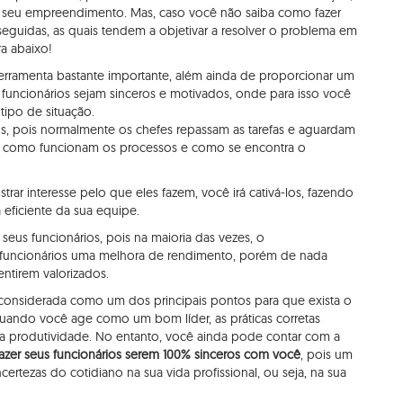
o seu empreendimento. Mas, caso você não saiba como fazer
eguidas, as quais tendem a objetivar a resolver o problema em
a abaixo!
erramenta bastante importante, além ainda de proporcionar um
funcionários sejam sinceros e motivados, onde para isso você
tipo de situação.
, pois normalmente os chefes repassam as tarefas e aguardam
 como funcionam os processos e como se encontra o
ar interesse pelo que eles fazem, você irá cativá-los, fazendo
 eficiente da sua equipe.
eus funcionários, pois na maioria das vezes, o
uncionários uma melhora de rendimento, porém de nada
entirem valorizados.
 considerada como um dos principais pontos para que exista o
ndo você age como um bom líder, as práticas corretas
produtividade. No entanto, você ainda pode contar com a
zer seus funcionários serem 100% sinceros com você
, pois um
certezas do cotidiano na sua vida profissional, ou seja, na sua