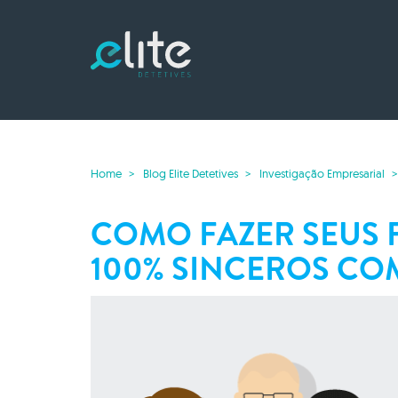
Home
Blog Elite Detetives
Investigação Empresarial
COMO FAZER SEUS 
100% SINCEROS CO