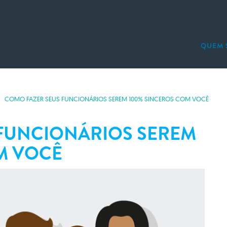
QUEM 
A AGÊNCIA
INVESTI
DICAS AO CONTRATAR
INVESTI
HISTÓRIA DA INVESTIG
INVESTI
COMO FAZER SEUS FUNCIONÁRIOS SEREM 100% SINCEROS COM VOCÊ
TECNOLOGIA DA ESPIO
CONTRA 
DETETIVE
LOCALIZ
FUNCIONÁRIOS SEREM
MONITO
INVESTI
M VOCÊ