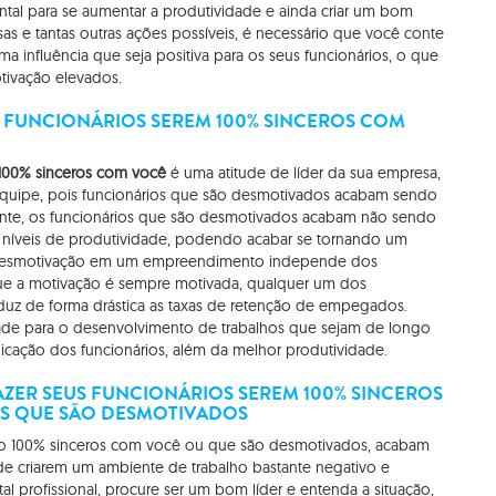
tal para se aumentar a produtividade e ainda criar um bom
as e tantas outras ações possíveis, é necessário que você conte
 influência que seja positiva para os seus funcionários, o que
tivação elevados.
 FUNCIONÁRIOS SEREM 100% SINCEROS COM
 100% sinceros com você
é uma atitude de líder da sua empresa,
equipe, pois funcionários que são desmotivados acabam sendo
te, os funcionários que são desmotivados acabam não sendo
os níveis de produtividade, podendo acabar se tornando um
a desmotivação em um empreendimento independe dos
ue a motivação é sempre motivada, qualquer um dos
duz de forma drástica as taxas de retenção de empegados.
ade para o desenvolvimento de trabalhos que sejam de longo
cação dos funcionários, além da melhor produtividade.
ZER SEUS FUNCIONÁRIOS SEREM 100% SINCEROS
ES QUE SÃO DESMOTIVADOS
ão 100% sinceros com você ou que são desmotivados, acabam
e criarem um ambiente de trabalho bastante negativo e
tal profissional, procure ser um bom líder e entenda a situação,