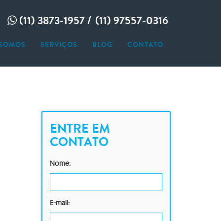
(11) 3873-1957 /
(11) 97557-0316
SOMOS
SERVIÇOS
BLOG
CONTATO
GAÇÃO CONJUGAL
GAÇÃO EMPRESARIAL
AÇÃO
GAÇÃO FAMILIAR
NAGEM
INTELIGÊNCIA
AÇÃO DE PESSOAS
ENTRE EM
RAMENTO
CONTATO
GAÇÃO PARTICULAR
Nome:
E-mail: