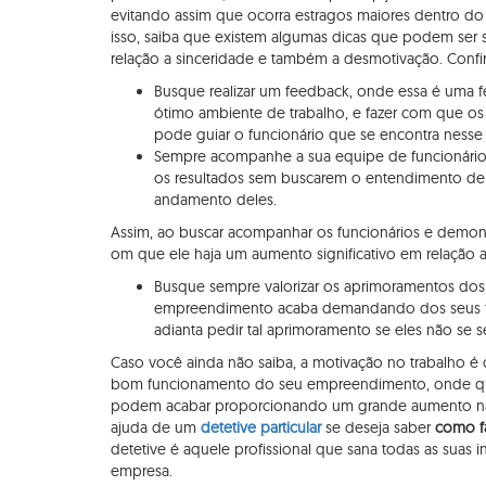
evitando assim que ocorra estragos maiores dentro d
isso, saiba que existem algumas dicas que podem ser s
relação a sinceridade e também a desmotivação. Confir
Busque realizar um feedback, onde essa é uma f
ótimo ambiente de trabalho, e fazer com que os 
pode guiar o funcionário que se encontra nesse 
Sempre acompanhe a sua equipe de funcionários
os resultados sem buscarem o entendimento de
andamento deles.
Assim, ao buscar acompanhar os funcionários e demonstr
om que ele haja um aumento significativo em relação a
Busque sempre valorizar os aprimoramentos dos s
empreendimento acaba demandando dos seus f
adianta pedir tal aprimoramento se eles não se s
Caso você ainda não saiba, a motivação no trabalho é
bom funcionamento do seu empreendimento, onde qua
podem acabar proporcionando um grande aumento na 
ajuda de um
detetive particular
se deseja saber
como fa
detetive é aquele profissional que sana todas as suas in
empresa.