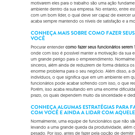
motivarem eles para o trabalho são uma ação fundamen
ambiente dentro da sua empresa. No entanto, entre ess
com um bom líder, o qual deve ser capaz de exercer uma
acaba sempre mantendo os níveis de satisfação e a mo
CONHEÇA MAIS SOBRE COMO FAZER SEUS
VOCÊ
Procurar entender
como fazer seus funcionários serem
onde com isso é possível manter a motivação da sua 
um grande perigo para o empreendimento. Normalmen
sinceros, além ainda de reduzirem de forma drástica 
enorme problema para o seu negócio. Além disso, 
indivíduos, o que significa que em um ambiente em q
funcionários pode acabar sofrendo com isso, o que re
Porém, isso acaba resultando em uma enorme dificuld
prazo, os quais dependem muito da sinceridade e dedi
CONHEÇA ALGUMAS ESTRATÉGIAS PARA FA
COM VOCÊ E AINDA A LIDAR COM AQUEL
Normalmente, uma equipe de funcionários que não s
levando a uma grande queda da produtividade, além d
pesado. Por isso, antes de fazer pela opção de demitir 