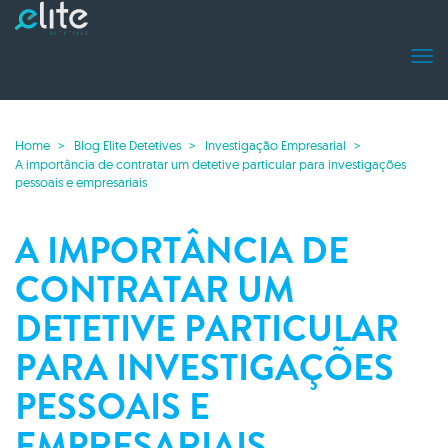
Home
Blog Elite Detetives
Investigação Empresarial
A importância de contratar um detetive particular para investigações
pessoais e empresariais
A IMPORTÂNCIA DE
CONTRATAR UM
DETETIVE PARTICULAR
PARA INVESTIGAÇÕES
PESSOAIS E
EMPRESARIAIS