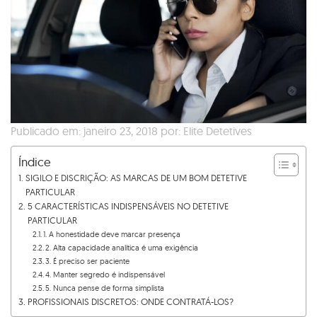
Publicado em: janeiro 23, 2018 por: Elite Detetives
Índice
SIGILO E DISCRIÇÃO: AS MARCAS DE UM BOM DETETIVE
PARTICULAR
5 CARACTERÍSTICAS INDISPENSÁVEIS NO DETETIVE
PARTICULAR
1. A honestidade deve marcar presença
2. Alta capacidade analítica é uma exigência
3. É preciso ser paciente
4. Manter segredo é indispensável
5. Nunca pense de forma simplista
PROFISSIONAIS DISCRETOS: ONDE CONTRATÁ-LOS?