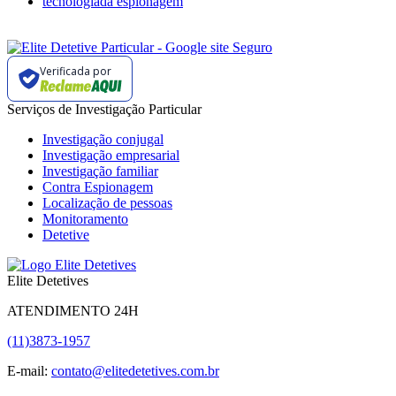
tecnologiada espionagem
Verificada por
Serviços de Investigação Particular
Investigação conjugal
Investigação empresarial
Investigação familiar
Contra Espionagem
Localização de pessoas
Monitoramento
Detetive
Elite Detetives
ATENDIMENTO 24H
(11)3873-1957
E-mail:
contato@elitedetetives.com.br