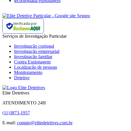
tecnologiada espionagem
Verificada por
Serviços de Investigação Particular
Investigação conjugal
Investigação empresarial
Investigação familiar
Contra Espionagem
Localização de pessoas
Monitoramento
Detetive
Elite Detetives
ATENDIMENTO 24H
(11)3873-1957
E-mail:
contato@elitedetetives.com.br